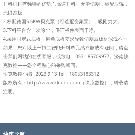
开料机也有独特的优势:1.高速开料，无尘切割，标配压辊，
无惧跑板
2.标配德国5.5KW贝克泵（可选配变频泵），吸附力大。
3.下料平台含二次除尘，保证板件表面干净。
4.采用固定式底板，避免底板变形导致切割后板材深浅不一
如果，您对以上
一拖二智能开料单元
感兴趣或有疑问，请点
击我们网站的在线客服，或致电：0531-85709977。济南快
克数控——您全程贴心的采购顾问。
快克数控小编 2023.9.13 Tel：18053183312
版权所有：http://www.kk-cnc.com（快克数控），转载请
注明。
快速导航